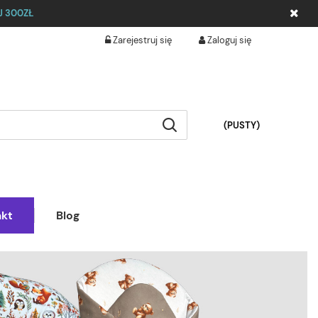
 300ZŁ
Zarejestruj się
Zaloguj się
(PUSTY)
akt
Blog