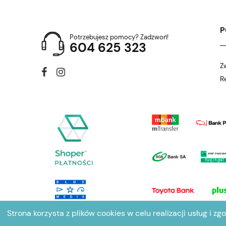
Potrzebujesz pomocy? Zadzwoń!
604 625 323
Z
R
Strona korzysta z plików cookies w celu realizacji usług i zg