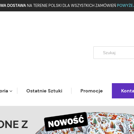
WA DOSTAWA
NA TERENIE POLSKI DLA WSZYSTKICH ZAMÓWIEŃ
POWYŻEJ
oria
Ostatnie Sztuki
Promocje
Kont