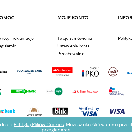
POMOC
MOJE KONTO
INFO
wroty i reklamacje
Twoje zamówienia
Polityk
egulamin
Ustawienia konta
Przechowalnia
odnie z
Polityką Plików Cookies
. Możesz określić warunki prze
przeglądarce.