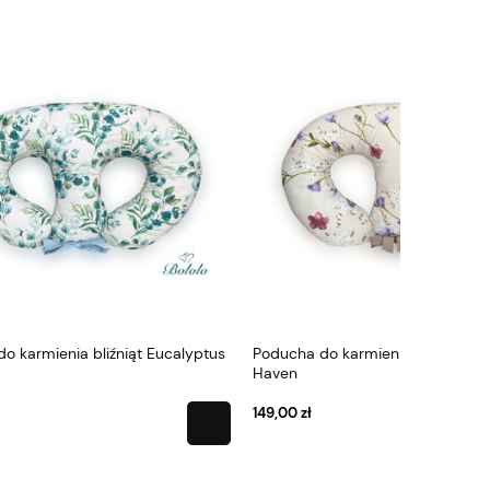
ucalyptus
Poducha do karmienia bliźniąt Flower
Poducha do
Haven
Flowers
149,00 zł
149,00 zł