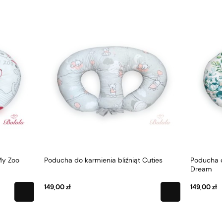
o karmienia bliźniąt Cuties
Poducha do karmienia bliźniąt E
Dream
149,00 zł