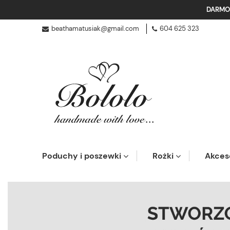
DARMO
beathamatusiak@gmail.com
604 625 323
Poduchy i poszewki
Rożki
Akces