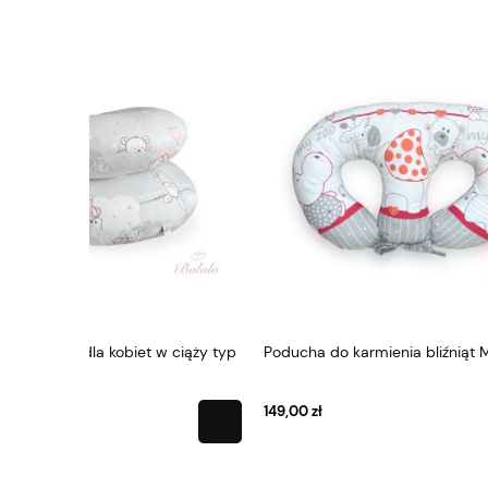
 ciąży typ
Poducha do karmienia bliźniąt My Zoo
Poducha d
149,00 zł
149,00 zł