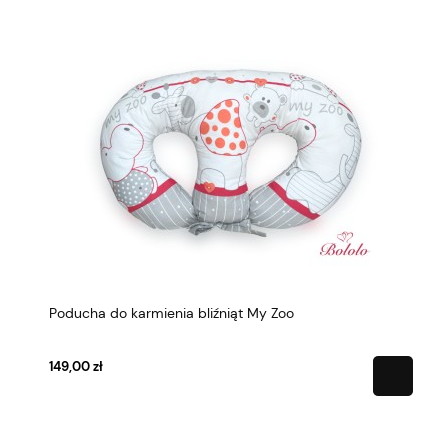
Poducha do karmienia bliźniąt My Zoo
Pod
149,00 zł
149