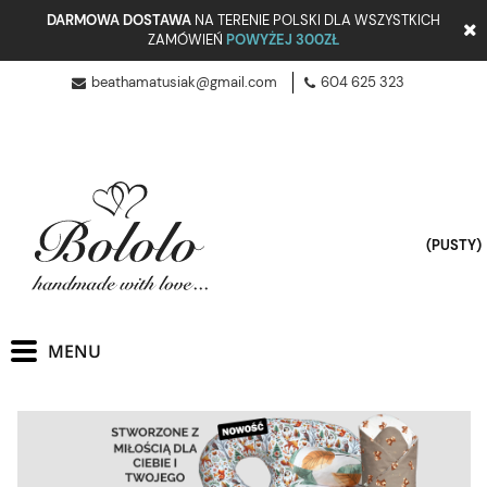
DARMOWA DOSTAWA
NA TERENIE POLSKI DLA WSZYSTKICH
ZAMÓWIEŃ
POWYŻEJ 300ZŁ
beathamatusiak@gmail.com
604 625 323
(PUSTY)