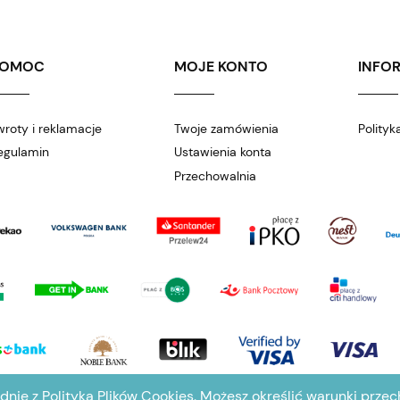
POMOC
MOJE KONTO
INFO
wroty i reklamacje
Twoje zamówienia
Polityk
egulamin
Ustawienia konta
Przechowalnia
odnie z
Polityką Plików Cookies
. Możesz określić warunki prze