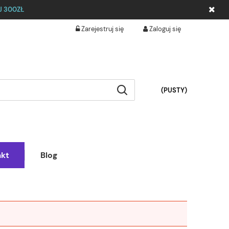
 300ZŁ
Zarejestruj się
Zaloguj się
(PUSTY)
akt
Blog