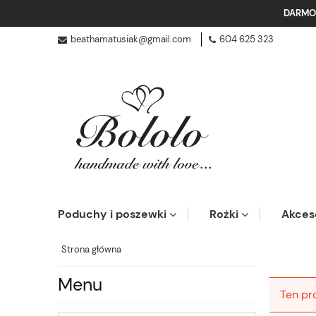
DARMO
beathamatusiak@gmail.com
604 625 323
Poduchy i poszewki
Rożki
Akces
Strona główna
Menu
Ten pr