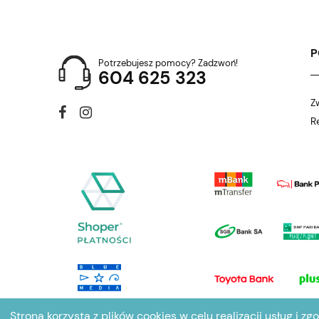
Potrzebujesz pomocy? Zadzwoń!
604 625 323
Z
R
Strona korzysta z plików cookies w celu realizacji usług i zg