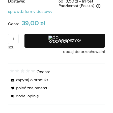
Dostawa:
od 18,50 zł
- InPost
Paczkomat
(Polska)
Cena nie zawiera ewentualnych kosztów płatności
sprawdź formy dostawy
39,00 zł
Cena:
DO KOSZYKA
szt.
dodaj do przechowalni
Ocena:
zapytaj o produkt
poleć znajomemu
dodaj opinię