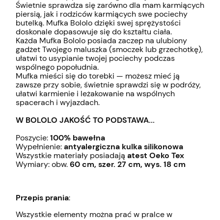
Świetnie sprawdza się zarówno dla mam karmiących
piersią, jak i rodziców karmiących swe pociechy
butelką. Mufka Bololo dzięki swej sprężystości
doskonale dopasowuje się do kształtu ciała.
Każda Mufka Bololo posiada zaczep na ulubiony
gadżet Twojego maluszka (smoczek lub grzechotkę),
ułatwi to usypianie twojej pociechy podczas
wspólnego popołudnia.
Mufka mieści się do torebki — możesz mieć ją
zawsze przy sobie, świetnie sprawdzi się w podróży,
ułatwi karmienie i leżakowanie na wspólnych
spacerach i wyjazdach.
W BOLOLO JAKOŚĆ TO PODSTAWA...
Poszycie:
100% bawełna
Wypełnienie:
antyalergiczna kulka silikonowa
Wszystkie materiały posiadają
atest Oeko Tex
Wymiary: obw.
60 cm, szer. 27 cm, wys. 18 cm
Przepis prania
:
Wszystkie elementy można prać w pralce w