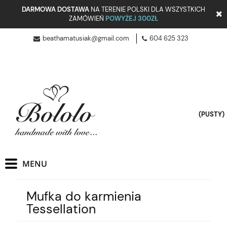
DARMOWA DOSTAWA
NA TERENIE POLSKI DLA WSZYSTKICH
ZAMÓWIEŃ
POWYŻEJ 300ZŁ
beathamatusiak@gmail.com
604 625 323
(PUSTY)
Mufka do karmienia
Tessellation