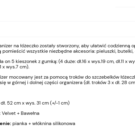
anizer na łóżeczko zostały stworzony, aby ułatwić codzienną 
 pomieścić wszystkie niezbędne akcesoria: pieluszki, butelki, 
n 5 kieszonek z gumką: (4 duże: dł.16 x wys.19 cm, dł.11 x wys.
11 x wys.7 cm).
r mocowany jest za pomocą troków do szczebelków łóżeczka
się w górnej i dolnej części organizera (dł. troków 3 x dł. 28 cm
:
dł. 52 cm x wys. 31 cm (+/-1 cm)
:
Velvet + Bawełna
enie:
pianka + włóknina silikonowa