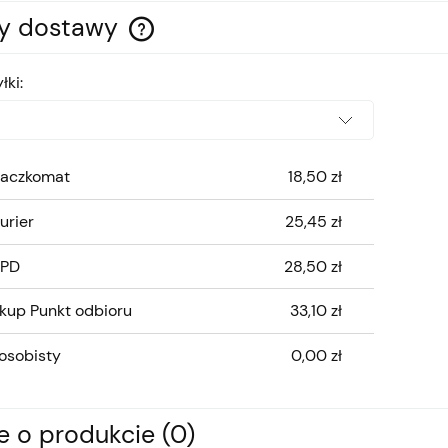
ty dostawy
łki:
Cena nie zawiera ewentualnych kosztów
płatności
Paczkomat
18,50 zł
urier
25,45 zł
DPD
28,50 zł
kup Punkt odbioru
33,10 zł
osobisty
0,00 zł
e o produkcie (0)