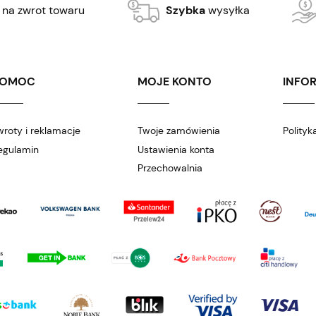
 na zwrot towaru
Szybka
wysyłka
POMOC
MOJE KONTO
INFO
wroty i reklamacje
Twoje zamówienia
Polityk
egulamin
Ustawienia konta
Przechowalnia