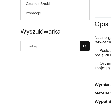
Ostatnie Sztuki
Promocje
Opis
Wyszukiwarka
Nasz org
łatwością
Posiada o
małą: dł.
Organize
znajdują 
Wymiar
Materiał
Wypełni