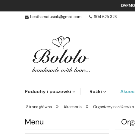
DARMO
beathamatusiak@gmail.com
604 625 323
Poduchy i poszewki
Rożki
Akces
»
»
Strona główna
Akcesoria
Organizery na łóżeczko
Menu
Org