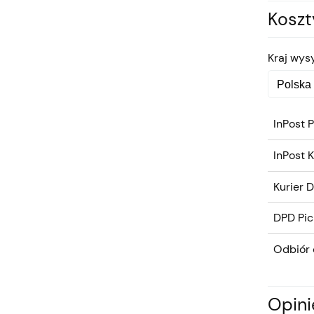
Kosz
Kraj wysy
InPost 
InPost K
Kurier 
DPD Pic
Odbiór 
Opini