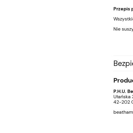
Przepis 
Wszystki
Nie susz
Bezp
Produ
P.H.U. B
Ułańska 
42-202 C
beatham