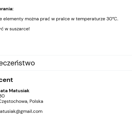
prania:
e elementy można prać w pralce w temperaturze 30°C.
yć w suszarce!
ieczeństwo
cent
eata Matusiak
30
zęstochowa, Polska
atusiak@gmail.com