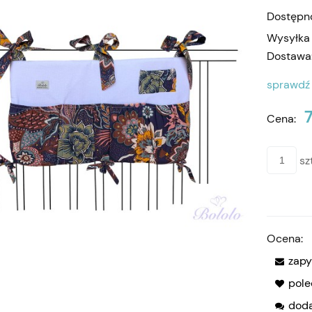
Dostępn
Wysyłka
Dostawa
sprawdź
Cena:
sz
Ocena:
zapy
pol
doda