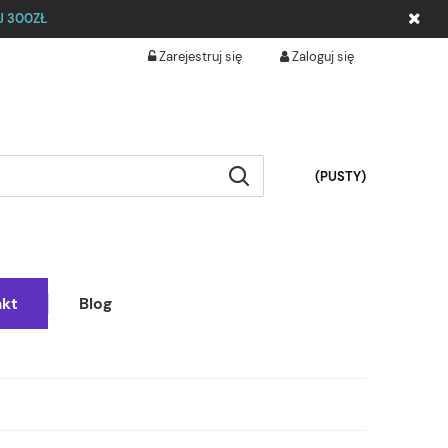
 300ZŁ
Zarejestruj się
Zaloguj się
(PUSTY)
akt
Blog