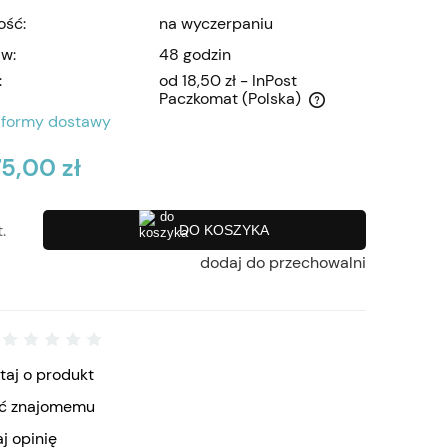
ość:
na wyczerpaniu
 w:
48 godzin
:
od 18,50 zł
- InPost
Paczkomat
(Polska)
 formy dostawy
Cena nie zawiera ewentualnych kosztów
75,00 zł
płatności
t.
DO KOSZYKA
dodaj do przechowalni
taj o produkt
eć znajomemu
j opinię