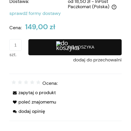
Dostawa:
od 18,50 zł
- InPost
Paczkomat
(Polska)
Cena nie zawiera ewentualnych kosztów płatności
sprawdź formy dostawy
149,00 zł
Cena:
DO KOSZYKA
szt.
dodaj do przechowalni
Ocena:
zapytaj o produkt
poleć znajomemu
dodaj opinię