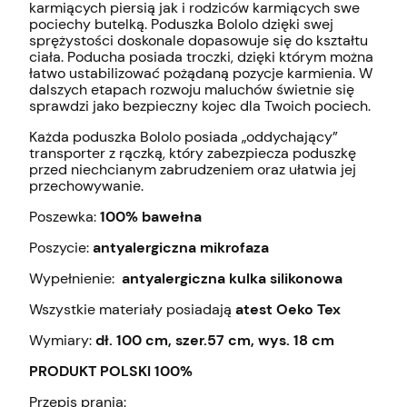
karmiących piersią jak i rodziców karmiących swe
pociechy butelką. Poduszka Bololo dzięki swej
sprężystości doskonale dopasowuje się do kształtu
ciała. Poducha posiada troczki, dzięki którym można
łatwo ustabilizować pożądaną pozycje karmienia. W
dalszych etapach rozwoju maluchów świetnie się
sprawdzi jako bezpieczny kojec dla Twoich pociech.
Każda poduszka Bololo posiada „oddychający”
transporter z rączką, który zabezpiecza poduszkę
przed niechcianym zabrudzeniem oraz ułatwia jej
przechowywanie.
Poszewka:
100% bawełna
Poszycie:
antyalergiczna mikrofaza
Wypełnienie:
antyalergiczna kulka silikonowa
Wszystkie materiały posiadają
atest Oeko Tex
Wymiary:
dł. 100 cm, szer.57 cm, wys. 18 cm
PRODUKT POLSKI 100%
Przepis prania: