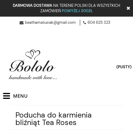
DARMOWA DOSTAWA
NA TERENIE POLSKI DLA WSZYSTKICH
ZAMÓWIEŃ
POWYŻEJ 300ZŁ
beathamatusiak@gmail.com
604 625 323
(PUSTY)
Poducha do karmienia
bliźniąt Tea Roses