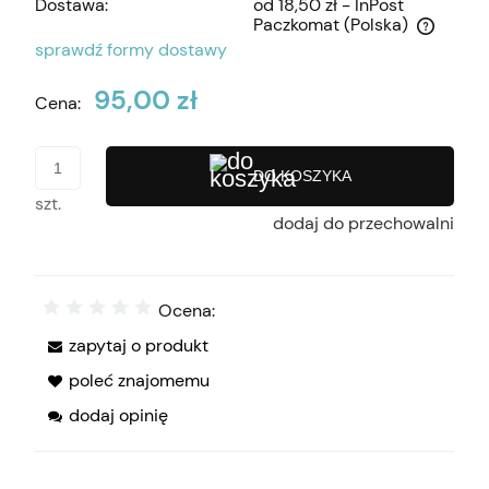
Dostawa:
od 18,50 zł
- InPost
Paczkomat
(Polska)
Cena nie zawiera ewentualnych kosztów płatności
sprawdź formy dostawy
95,00 zł
Cena:
DO KOSZYKA
szt.
dodaj do przechowalni
Ocena:
zapytaj o produkt
poleć znajomemu
dodaj opinię