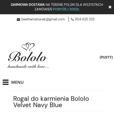
DARMOWA DOSTAWA
NA TERENIE POLSKI DLA WSZYSTKICH
ZAMÓWIEŃ
POWYŻEJ 300ZŁ
beathamatusiak@gmail.com
604 625 323
(PUSTY)
Rogal do karmienia Bololo
Velvet Navy Blue