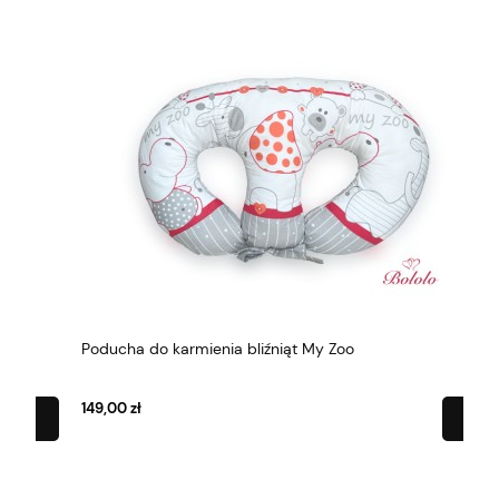
Poducha do karmienia bliźniąt My Zoo
Pod
149,00 zł
149