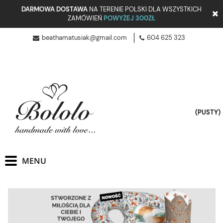
DARMOWA DOSTAWA
NA TERENIE POLSKI DLA WSZYSTKICH
ZAMÓWIEŃ
POWYŻEJ 300ZŁ
beathamatusiak@gmail.com
604 625 323
(PUSTY)